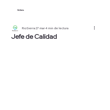
RioSierra
RioSierra
27 mar
4 min de lectura
Jefe de Calidad