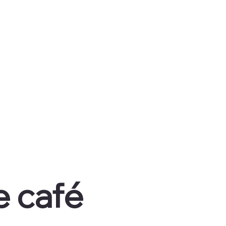
rtas de Café
Contacto
e café