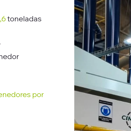
,6
toneladas
r
nedor
tenedores
por