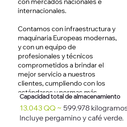
con mercados nacionales e
internacionales.
Contamos con infraestructura y
maquinaria Europeas modernas,
y con un equipo de
profesionales y técnicos
comprometidos a brindar el
mejor servicio a nuestros
clientes, cumpliendo con los
estándares y normas más
Capacidad total de almacenamiento
exigidos en el mercado nacional
13.043 QQ ~
599.978 kilogramo
e internacional.
Incluye pergamino y café verde.